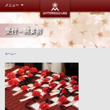
メニュー
追手門学
受付～開宴前
ホーム
>