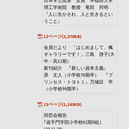
日本学士院章 受賞 早稲田大学
理工学術院 教授 竜田 邦明
『人に生かされ、人と生きるとい
うこと』
12ページ(1,378KB)
会員だより 「はじめまして、楓
ギャラリーです！」三島 啓子(大
中・高11期）
新刊紹介 『新しい資本主義』
原 丈人（小学校76期卒） 『プ
リンセス・トヨトミ』万城目 学
（小学校99期卒）
13ページ(1,163KB)
同窓会報告
｢追手門学院小学校62期ﾛ組｣
(20.11.28)