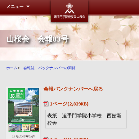
メニュー
追手門学
山桜会 会報83号
ホーム
>
会報誌 バックナンバーの閲覧
会報バンクナンバーへ戻る
1ページ(2,829KB)
表紙 追手門学院小学校 西館新
校舎
83号(2009年6月)