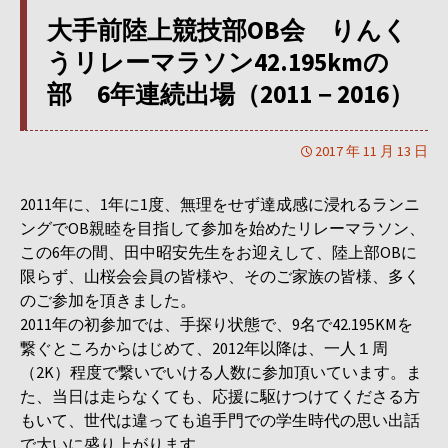
大手前陸上競技部OB会 りんく
うリレーマラソン42.195kmの
部 6年連続出場（2011－2016）
2017 年 11 月 13 日
2011年に、1年に1度、無理をせず達成感に浸れるランニ
ングでOB親睦を目指して参加を始めたリレーマラソン、
この6年の間、田中昭安先生をお迎えして、陸上部OBに
限らず、山桜会会員の皆様や、そのご家族の皆様、多く
のご参加を頂きました。
2011年の初参加では、手探り状態で、9名で42.195KMを
繋ぐところからはじめて、2012年以降は、一人１周
（2K）程度で繋いでいける人数に参加頂いています。ま
た、当日は走らなくても、応援に駆けつけてくださる方
もいて、世代は違っても追手門での学生時代の思い出話
で大いに盛り上がります。