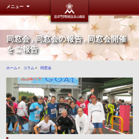
メニュー
追手門学
同窓会
,
同窓会の報告
,
同窓会開催
をご報告
ホーム
>
コラム
>
同窓会