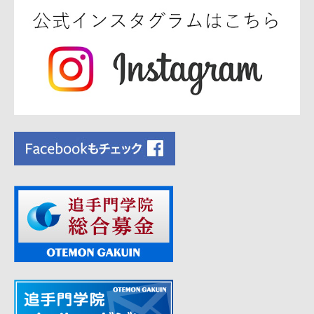
ー
シ
ョ
ン