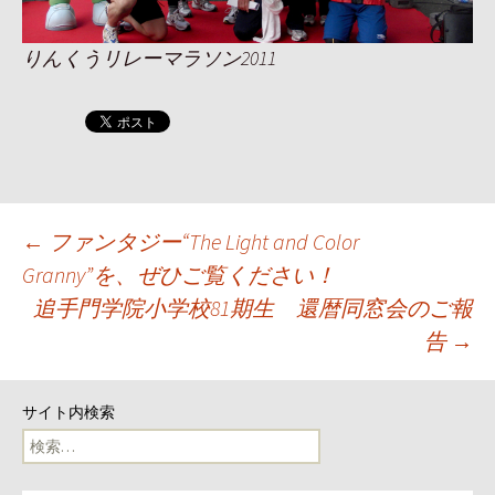
りんくうリレーマラソン2011
投
←
ファンタジー“The Light and Color
Granny”を、ぜひご覧ください！
稿
追手門学院小学校81期生 還暦同窓会のご報
ナ
告
→
ビ
サイト内検索
ゲ
検
索: