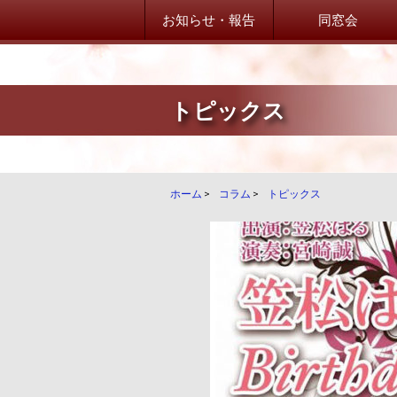
お知らせ・報告
同窓会
トピックス
山桜会からのお知らせ
山桜会からのお知らせ
卒業生だより！
ホーム
>
コラム
>
トピックス
卒業生からのご案内
学校・在校生だより
学校・在校生からのご案内