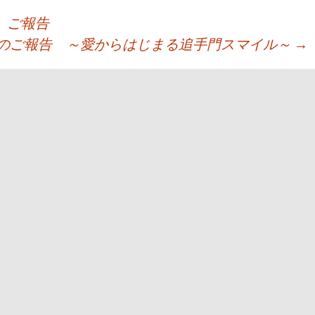
 ご報告
会のご報告 ～愛からはじまる追手門スマイル～
→