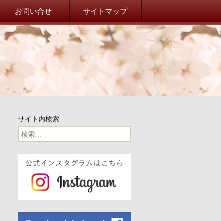
院校友会 山桜会オフィシ
お問い合せ
サイトマップ
事務局だより
事務局からのお知らせ
東北関東大震災
山桜会川柳
サイト内検索
100周年
検
索:
100周年記念イベント