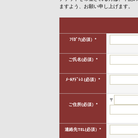
ますよう、お願い申し上げます。
ﾌﾘｶﾞﾅ(必須）*
ご氏名(必須）*
ﾒｰﾙｱﾄﾞﾚｽ (必須）*
〒
ご住所(必須）*
連絡先TEL(必須）*