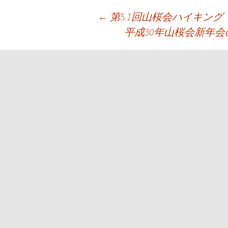
投
←
第5.1回山桜会ハイキング
平成30年山桜会新年
稿
ナ
ビ
ゲ
ー
シ
ョ
ン