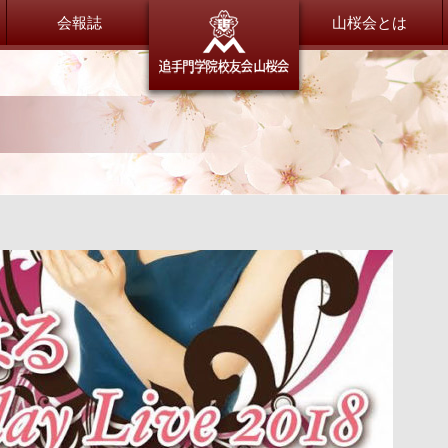
会報誌
追手門学
山桜会とは
委員会だより
総会・新年会
総務委員会
総会・新年会について
財務委員会
広報委員会
会員紹介
渉外交流委員会
山桜会会員のご紹介
会員交流委員会
同窓会サポート委員会
恩師のいま
特別委員会
全体
小学校
大手前中・高等学校
茨木中・高等学校
退職OB／OG