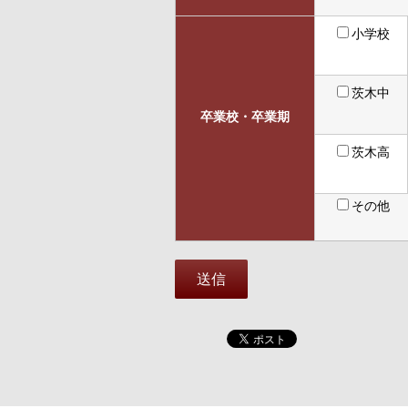
小学校
茨木中
卒業校・卒業期
茨木高
その他