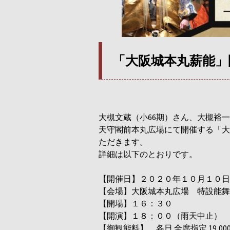
「大阪城本丸薪能」
大槻文蔵（小66期）さん、大槻裕一
天守閣前本丸広場にて開催する「
大
ただきます。
詳細は以下のとおりです。
【開催日】２０２０年１０月１０日
【会場】大阪城本丸広場 特設能舞
【開場】１６：３０
【開演】１８：００（雨天中止）
【御観能料】 各日 全席指定 19