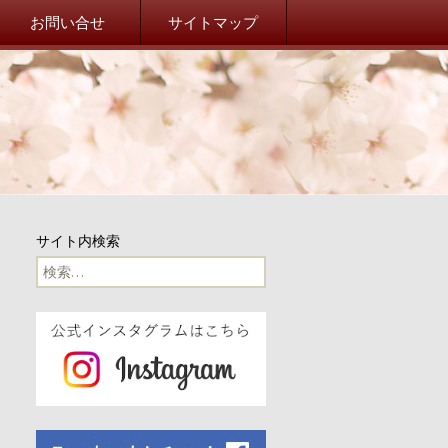
院校友会 山桜会オフィシ
お問い合せ
サイトマップ
事務局だより
事務局からのお知らせ
東北関東大震災
山桜会川柳
サイト内検索
100周年
検
索:
100周年記念イベント