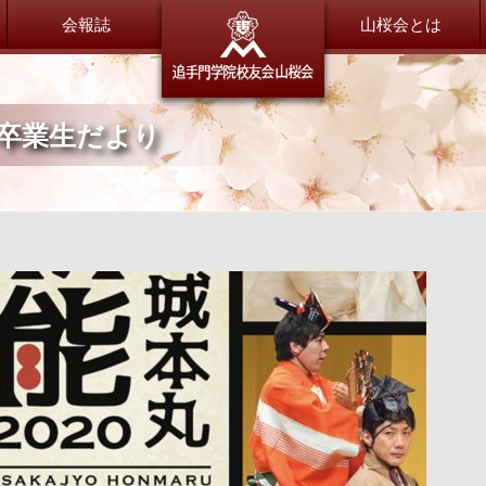
会報誌
追手門学
山桜会とは
卒業生だより
委員会だより
総会・新年会
総務委員会
総会・新年会について
財務委員会
広報委員会
会員紹介
渉外交流委員会
山桜会会員のご紹介
会員交流委員会
同窓会サポート委員会
恩師のいま
特別委員会
全体
小学校
大手前中・高等学校
茨木中・高等学校
退職OB／OG