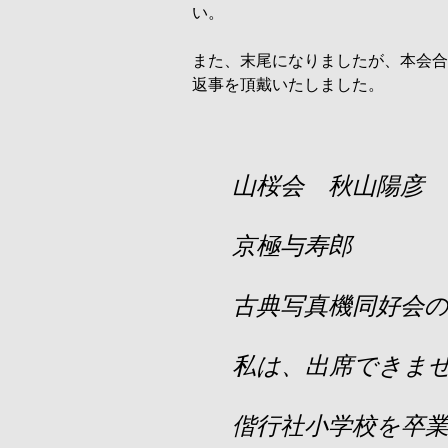
い。
また、末尾になりましたが、本会合
返事を頂戴いたしました。
山桜会 秋山陽彦 
京極与寿郎
古典写真機同好会
私は、出席できま
偕行社小学校を卒