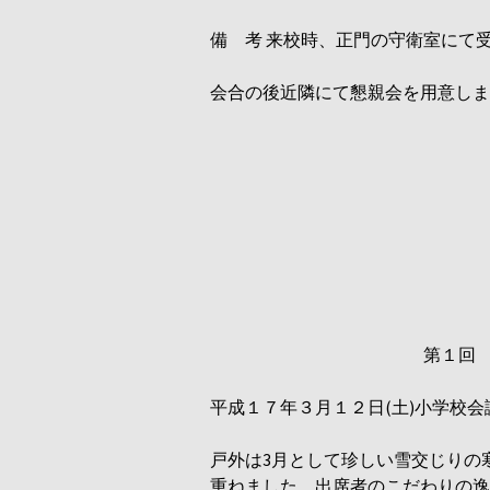
備 考 来校時、正門の守衛室にて
会合の後近隣にて懇親会を用意しま
第１回
平成１７年３月１２日(土)小学校
戸外は3月として珍しい雪交じりの
重ねました。出席者のこだわりの逸