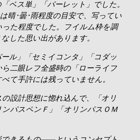
の「ベス単」「パーレット」でした。
は晴･曇･雨程度の目安で、写ってい
いった程度でした。フイルム枠を調
こなした思い出があります。
パール」「セミイコンタ」「コダッ
から二眼レフ全盛時の「ローライフ
すべて手許には残っていません。
スの設計思想に惚れ込んで、「オリ
リンパスペンＦ」「オリンパスＯＭ
影できるもの――というコンセプト