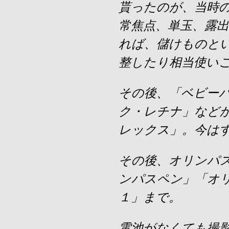
貰ったのが、当時
常焦点、単玉、露出
れば、儲けものと
整したり相当使い
その後、「ベビー
ク・レチナ」など
レックス」。今は
その後、オリンパ
ンパスペン」「オ
１」まで。
電池がなくても撮