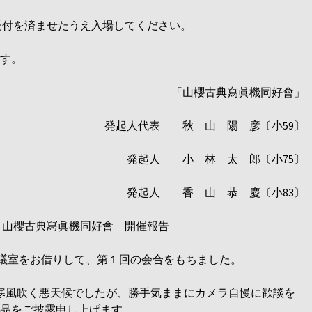
受付を済ませたうえ入場してください。
す。
「山櫻古典寫眞機同好會」
発起人代表 秋 山 陽 彦〔小59〕
発起人 小 林 太 郎〔小75〕
発起人 香 山 恭 慶〔小83〕
 山櫻古典冩眞機同好會 開催報告
会議室をお借りして、第１回の会合をもちました。
寒風吹く悪天候でしたが、勝手気ままにカメラ自慢に歓談を
品をご披露申し上げます。