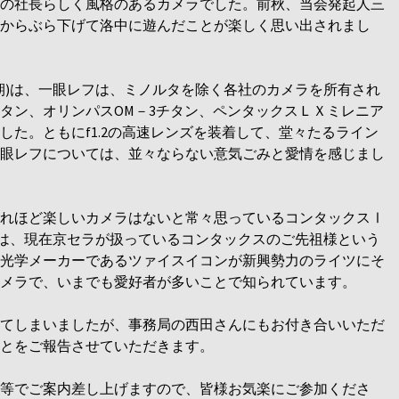
の社長らしく風格のあるカメラでした。前秋、当会発起人三
からぶら下げて洛中に遊んだことが楽しく思い出されまし
6期)は、一眼レフは、ミノルタを除く各社のカメラを所有され
チタン、オリンパスOM－3チタン、ペンタックスＬＸミレニア
した。ともにf1.2の高速レンズを装着して、堂々たるライン
眼レフについては、並々ならない意気ごみと愛情を感じまし
れほど楽しいカメラはないと常々思っているコンタックスⅠ
これは、現在京セラが扱っているコンタックスのご先祖様という
光学メーカーであるツァイスイコンが新興勢力のライツにそ
メラで、いまでも愛好者が多いことで知られています。
てしまいましたが、事務局の西田さんにもお付き合いいただ
とをご報告させていただきます。
等でご案内差し上げますので、皆様お気楽にご参加くださ