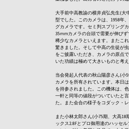
大手前中高教諭の横井貞弘先生(大
型でした。このカメラは、1958
グカメラです。セミ判スプリングカ
35mmカメラの台頭で需要が伸び
稀少なカメラといえます。またこれ
驚きました。そして中高の生徒が虫
をご披露いただき、カメラの原点で
いた功績は極めて大きいものと考え
当会発起人代表の秋山陽彦さん(小5
カメラを所有されています。本日は
を持参されました。この機体は、色
一軒と同等の値段がついていたと言
た。また会合の様子をコダック・レ
また小林太郎さん(小75期、大高1
ックス2.8Fとプロ御用達のハッセ