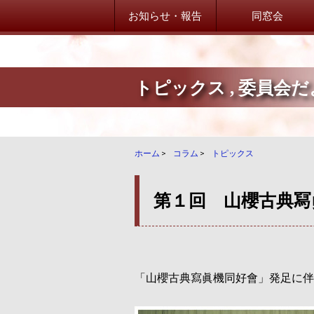
お知らせ・報告
同窓会
トピックス
,
委員会だ
山桜会からのお知らせ
山桜会からのお知らせ
卒業生だより！
ホーム
>
コラム
>
トピックス
卒業生からのご案内
第１回 山櫻古典冩
学校・在校生だより
学校・在校生からのご案内
「山櫻古典寫眞機同好會」発足に伴