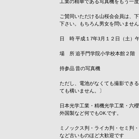
工業の精華である写真機をもう一度
ご賛同いただける山桜会会員は、下
下さい。もちろん男女を問いません
日 時 平成１7年3月１２日（土）
場 所 追手門学院小学校本館２階
持参品 昔の写真機
ただし、電池がなくても撮影できる
ても構いません。〕
日本光学工業・精機光学工業・六櫻
外国製など何でもOK.です。
ミノックス判・ライカ判・セミ判・
など古いものほど大歓迎です