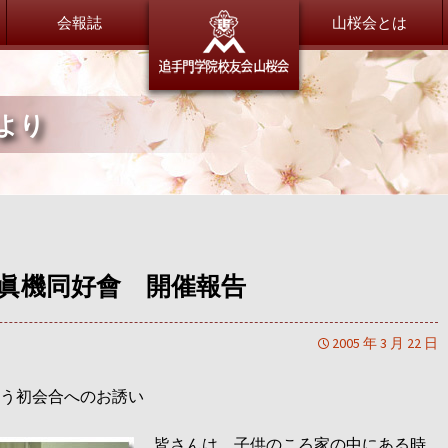
会報誌
追手門学
山桜会とは
より
委員会だより
総会・新年会
総務委員会
総会・新年会について
財務委員会
広報委員会
会員紹介
渉外交流委員会
山桜会会員のご紹介
会員交流委員会
眞機同好會 開催報告
同窓会サポート委員会
恩師のいま
特別委員会
全体
2005 年 3 月 22 日
小学校
大手前中・高等学校
う初会合へのお誘い
茨木中・高等学校
退職OB／OG
皆さんは、子供のころ家の中にある時