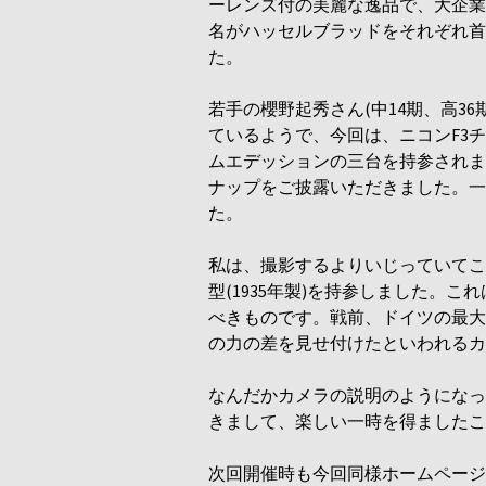
ーレンズ付の美麗な逸品で、大企業
名がハッセルブラッドをそれぞれ首
た。
若手の櫻野起秀さん(中14期、高3
ているようで、今回は、ニコンF3
ムエデッションの三台を持参されま
ナップをご披露いただきました。一
た。
私は、撮影するよりいじっていてこ
型(1935年製)を持参しました。
べきものです。戦前、ドイツの最大
の力の差を見せ付けたといわれるカ
なんだかカメラの説明のようになっ
きまして、楽しい一時を得ましたこ
次回開催時も今回同様ホームページ