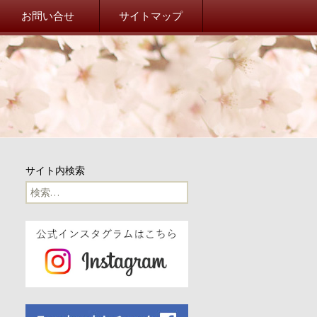
院校友会 山桜会オフィシ
お問い合せ
サイトマップ
事務局だより
事務局からのお知らせ
東北関東大震災
山桜会川柳
サイト内検索
100周年
検
索:
100周年記念イベント