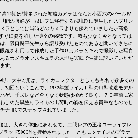
中高14期)が持参された蛇腹カメラはなんと小西六のパールⅣ
年、世間の嗜好が一眼レフに移行する端境期に誕生したスプリン
メラとしては当時どのカメラよりも優れていましたが高級
ずすぐに姿を消した薄幸の銘機です。数も少なく今となっては
は、阪口親平先生から譲り受けたものであると聞いてさらに
眼鏡を利用して作成した手作りカメラとそれで撮影した写真
あるカメラオブスキュラの原理を実践で生徒に説いていただ
ます。
9期、大中2期)は、ライカコレクターとしても有名で数多くの
、初回ということで、1932年製ライカⅡ型のⅢ型改造モデル
ハゲ、手ズレなど全くなく状態は極めて良く、７０年前に家
わしめた黒塗りライカの出荷時の姿を伝える貴重なものでし
チナⅢCでスナップされていました。
8期)は、大きな体躯にあわせて、二眼レフの王者ローライフレ
ルブラッド500CMを持参されました。ともにツァイスのプラナ