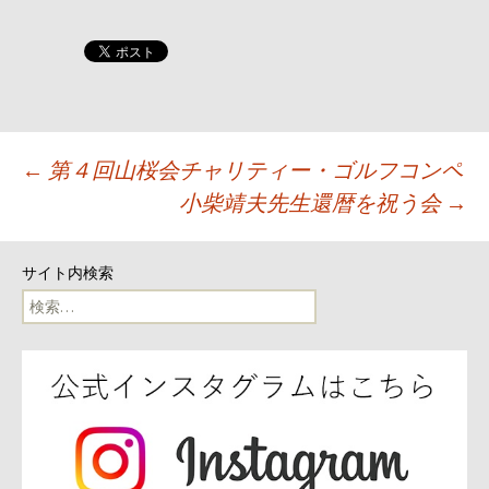
投
←
第４回山桜会チャリティー・ゴルフコンペ
小柴靖夫先生還暦を祝う会
→
稿
ナ
サイト内検索
検
ビ
索:
ゲ
ー
シ