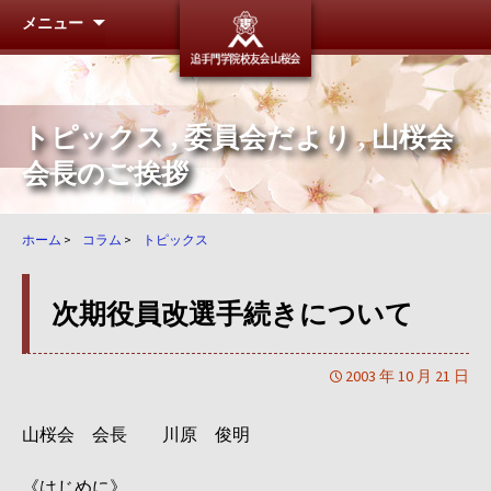
メニュー
追手門学
トピックス
,
委員会だより
,
山桜会
会長のご挨拶
ホーム
>
コラム
>
トピックス
次期役員改選手続きについて
2003 年 10 月 21 日
山桜会 会長 川原 俊明
《はじめに》