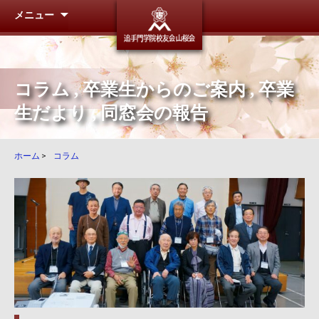
メニュー
追手門学
コラム
,
卒業生からのご案内
,
卒業
生だより
,
同窓会の報告
ホーム
>
コラム