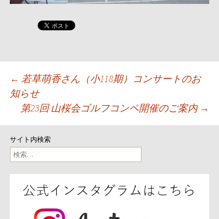
投
←
若草萌香さん（小118期）コンサートのお
知らせ
稿
第23回 山桜会ゴルフコンペ開催のご案内
→
ナ
サイト内検索
ビ
検
索:
ゲ
ー
シ