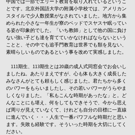
中国では一部でエリート教育を取り入れているというこ
とです。北京外国語大学の附属小学校では、アメリカン
スタイルで少人数授業がなされていました。地方から集
められた小さな一年生が寮のベッドでスヤスヤ眠ってい
る姿が印象的でした。「いち教師」として他の国に負け
ない強い子ども達を育てていかなければならないという
ことと、その中でも追手門教育は世界でも類を見ない、
素晴らしいものであるという事を改めて実感しました。
111期生、113期生とは20歳の成人式同窓会でお会いし
ましたね。あたりまえですが、心も体も大きく成長した
みなさんがとても頼もしく感じました。君たちから多く
のパワーをもらいましたし、その若いパワーがうらやま
しくなりました。「私もこんな時期があったな」と。ど
んなことにも堪え、何をしてもできそうで、今から思え
ば周りが見えていなくて、けれども自分の目標に一直線
に進んでいく・・・人生で一番パワフルな時期だと思い
ます。失敗も経験です。そういった時期を大切にしてく
ださい。