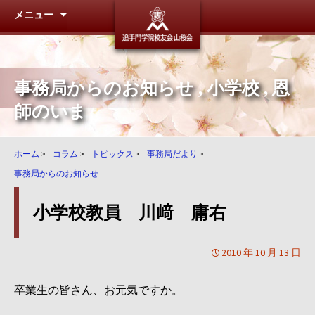
メニュー
追手門学
事務局からのお知らせ
,
小学校
,
恩
師のいま
ホーム
>
コラム
>
トピックス
>
事務局だより
>
事務局からのお知らせ
小学校教員 川﨑 庸右
2010 年 10 月 13 日
卒業生の皆さん、お元気ですか。