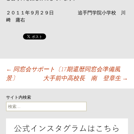
２０１１年９月２９日 追手門学院小学校 川
﨑 庸右
投
←
同窓会サポート〔17期還暦同窓会準備風
景〕
大手前中高校長 南 登章生
→
稿
ナ
サイト内検索
検
ビ
索:
ゲ