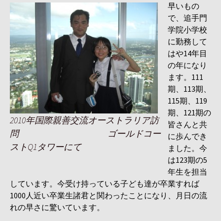
早いもの
で、追手門
学院小学校
に勤務して
はや14年目
の年になり
ます。111
期、113期、
115期、119
期、121期の
2010年国際親善交流オーストラリア訪
皆さんと共
問 ゴールドコー
に歩んでき
ストQ1タワーにて
ました。今
は123期の5
年生を担当
しています。今受け持っている子ども達が卒業すれば
1000人近い卒業生諸君と関わったことになり、月日の流
れの早さに驚いています。