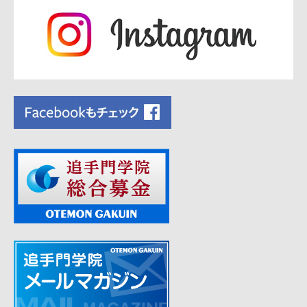
ー
シ
ョ
ン