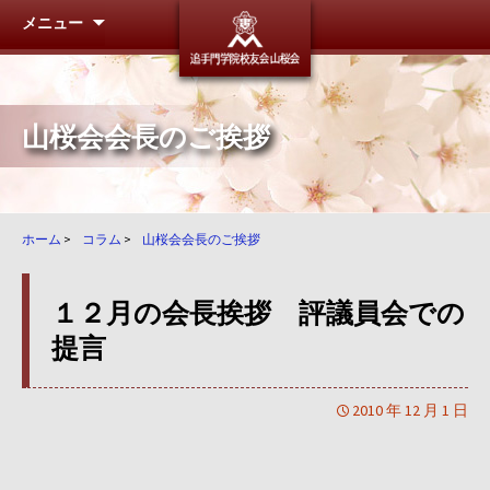
メニュー
追手門学
山桜会会長のご挨拶
ホーム
>
コラム
>
山桜会会長のご挨拶
１２月の会長挨拶 評議員会での
提言
2010 年 12 月 1 日