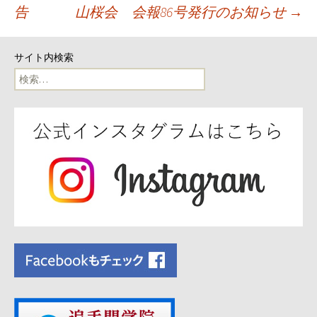
告
山桜会 会報86号発行のお知らせ
→
稿
ナ
サイト内検索
検
ビ
索:
ゲ
ー
シ
ョ
ン