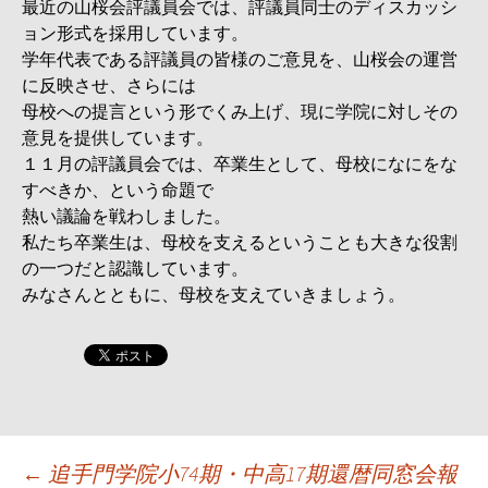
最近の山桜会評議員会では、評議員同士のディスカッシ
ョン形式を採用しています。
学年代表である評議員の皆様のご意見を、山桜会の運営
に反映させ、さらには
母校への提言という形でくみ上げ、現に学院に対しその
意見を提供しています。
１１月の評議員会では、卒業生として、母校になにをな
すべきか、という命題で
熱い議論を戦わしました。
私たち卒業生は、母校を支えるということも大きな役割
の一つだと認識しています。
みなさんとともに、母校を支えていきましょう。
投
←
追手門学院小74期・中高17期還暦同窓会報