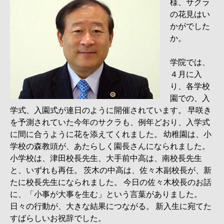
様、サクラ
の花見はい
かがでした
か。
学院では、
４月に入
り、各学校
園での、入
学式、入園式が連日のように開催されています。 早咲き
を予測されていた今年のサクラも、例年どおり、入学式
に間に合うように花を添えてくれました。 幼稚園は、小
学校の森教頭が、あたらしく園長さんになられました。
小学校は、津田校長先生、大手前中高は、南校長先生
と、いずれも再任。 茨木の中高は、佐々木副校長が、新
たに校長先生になられました。 今日の佐々木校長のお話
に、「小事が大事を生む」という言葉がありました。
日々の行動が、大きな結果につながる。 新入生に宛てた
すばらしいお祝辞でした。