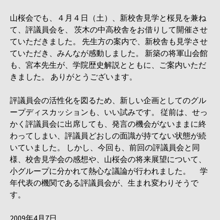
山桜会でも、４月４日（土）、新校舎見学と桜見を兼ね
て、評議員会を、 茨木の中高校舎をお借りして開催させ
ていただきました。 先生方の案内で、新校舎も見学させ
ていただき、みんなが感動しました。 新築の将軍山会館
も、宮本先生が、学院歴史解説とともに、ご案内いただ
きました。 ありがとうございます。
評議員会の活性化を図るため、新しい企画としてのグル
ープディスカッションも、いい試みです。 従前は、せっ
かく評議員会に出席しても、発言の機会がないままに終
わってしまい、評議員どおしの面識が持てない状態が続
いていました。 しかし、今回も、前回の評議員会と同
様、校舎見学会の感想や、山桜会の将来展望について、
小グループに分かれて熱心な議論が行われました。 学
年代表の機関である評議員会が、生まれ変わりそうで
す。
2009年4月7日