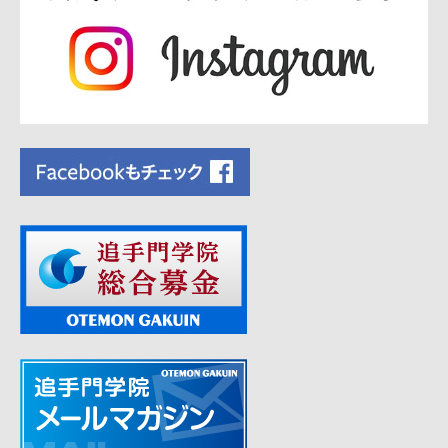
シ
ョ
ン