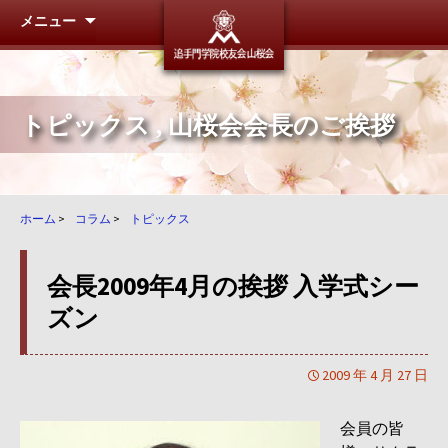
メニュー
追手門学
トピックス
,
山桜会会長のご挨拶
ホーム
>
コラム
>
トピックス
会長2009年4月の挨拶 入学式シー
ズン
2009 年 4 月 27 日
会員の皆