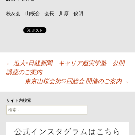
校友会 山桜会 会長 川原 俊明
投
←
追大×日経新聞 キャリア超実学塾 公開
講座のご案内
稿
東京山桜会第52回総会 開催のご案内
→
ナ
サイト内検索
ビ
検
索:
ゲ
ー