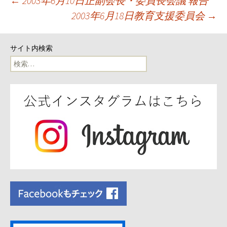
投
←
2003年6月10日正副会長・委員長会議 報告
2003年6月18日教育支援委員会
→
稿
ナ
サイト内検索
検
ビ
索:
ゲ
ー
シ
ョ
ン