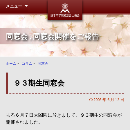
メニュー
追手門学
同窓会
,
同窓会開催をご報告
ホーム
>
コラム
>
同窓会
９３期生同窓会
2003 年 6 月 12 日
去る６月７日太閤園に於きまして、９３期生の同窓会が
開催されました。