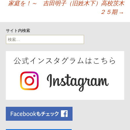
稿
家庭を！～ 吉田明子（旧姓木下）高校茨木
ナ
２５期
→
ビ
サイト内検索
ゲ
検
索:
ー
シ
ョ
ン