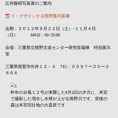
辻井隆昭写真展のご案内
リ・デザインする熊野案内葉書
会期：２０１２年９月２２日（土）~１１月４日
（日） AM10：00~15:00
会場：三重県立熊野古道センター研究収蔵棟 特別展示
室
三重県尾鷲市向井１２－４ TEL：０５９７ー２５ー２
６６６
昨年の台風１２号が来襲した9月2日の夕方に、本宮
で撮影した増水し水煙が上がる熊野川です。背後の
森は本宮旧社地の大斎原です