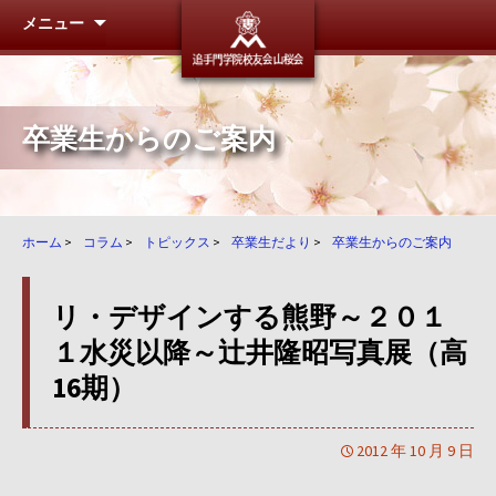
メニュー
追手門学
卒業生からのご案内
ホーム
>
コラム
>
トピックス
>
卒業生だより
>
卒業生からのご案内
リ・デザインする熊野～２０１
１水災以降～辻井隆昭写真展（高
16期）
2012 年 10 月 9 日