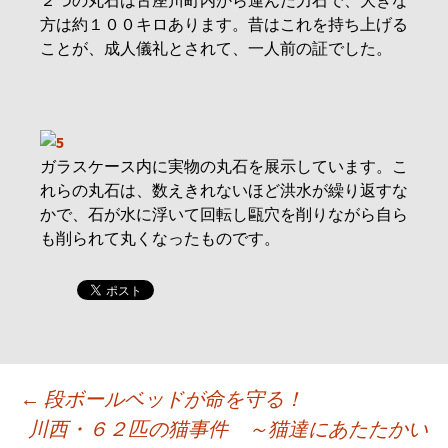
２つの丸石は古座川町内から運んだ力石で、大きな
方は約１００キロあります。昔はこれを持ち上げる
ことが、成人儀礼とされて、一人前の証でした。
ガラスケース内に実物の丸石を展示しています。こ
れらの丸石は、数えきれないほど洪水が繰り返すな
かで、石が水に浮いて回転し甌穴を削りながら自ら
も削られて丸くなったものです。
投
←
段ボールベッドが命を守る！
川西・６２匹の猫事件 ～猫達にあたたかい