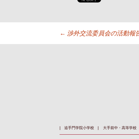
投
←
渉外交流委員会の活動報
稿
ナ
ビ
ゲ
ー
シ
追手門学院小学校
大手前中・高等学校
ョ