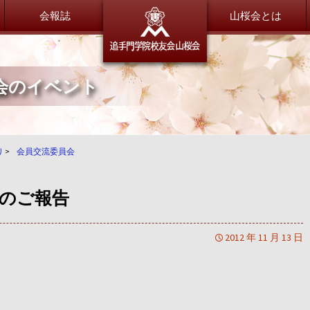
会報誌
追手門学
山桜会とは
会のイベント
委員会だより
総会・新年会
総務委員会
総会・新年会について
財務委員会
広報委員会
会員紹介
り
>
会員交流委員会
渉外交流委員会
山桜会会員のご紹介
会員交流委員会
のご報告
同窓会サポート委員会
恩師のいま
特別委員会
全体
2012 年 11 月 13 日
小学校
大手前中・高等学校
茨木中・高等学校
退職OB／OG