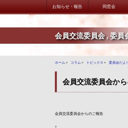
お知らせ・報告
同窓会
会員交流委員会
,
委員
山桜会からのお知らせ
山桜会からのお知らせ
卒業生だより！
ホーム
>
コラム
>
トピックス
>
委員会だよ
卒業生からのご案内
会員交流委員会から
学校・在校生だより
学校・在校生からのご案内
会員交流委員会からのご報告
?