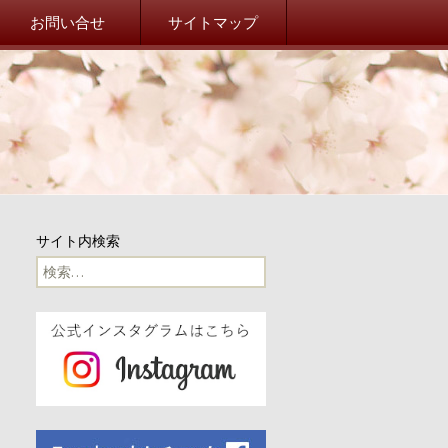
院校友会 山桜会オフィシ
お問い合せ
サイトマップ
事務局だより
事務局からのお知らせ
東北関東大震災
山桜会川柳
サイト内検索
100周年
検
索:
100周年記念イベント