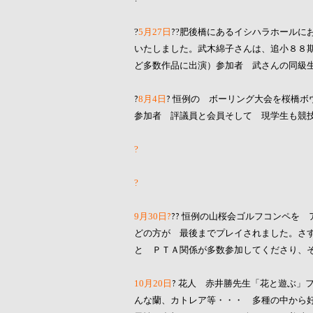
月
日
?
肥後橋にあるイシハラホールに
?
5
27
?
いたしました。武木綿子さんは、追小８８
ど多数作品に出演）
参加者 武さんの同級
?
月
日
?
恒例の ボーリング大会を桜橋ボ
8
4
参加者 評議員と会員そして 現学生も競
?
?
月
日?
??
恒例の山桜会ゴルフコンペを 
9
30
どの方が 最後までプレイされました。
さ
と ＰＴＡ関係が多数参加してくださり、
月
日
?
花人 赤井勝先生「花と遊ぶ」フ
10
20
んな蘭、カトレア等・・・ 多種の中から