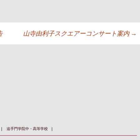
告
山寺由利子スクエアーコンサート案内
→
追手門学院中・高等学校