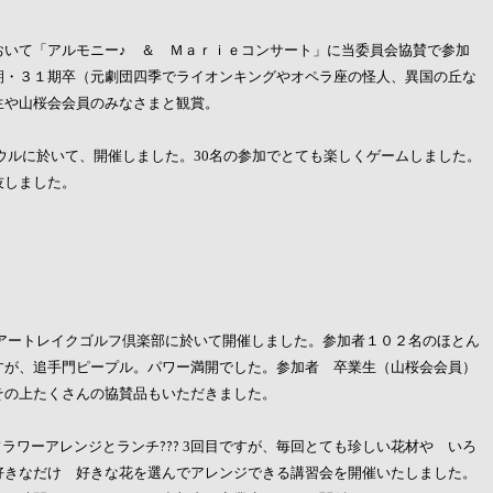
おいて「アルモニー♪ ＆ Ｍａｒｉｅコンサート」に当委員会協賛で参加
期・
３１期卒（元劇団四季でライオンキングやオペラ座の怪人、異国の丘な
生や山桜会会員のみなさまと観賞。
ウルに於いて、開催しました。
名の参加でとても楽しくゲームしました。
30
技しました。
アートレイクゴルフ倶楽部に於いて開催しました。
参加者１０２名のほとん
すが、追手門ピープル。パワー満開でした。
参加者 卒業生（山桜会会員）
その上たくさんの協賛品もいただきました。
ラワーアレンジとランチ???
回目ですが、毎回とても珍しい花材や いろ
3
好きなだけ 好きな花を選んでアレンジできる講習会を開催いたしました。