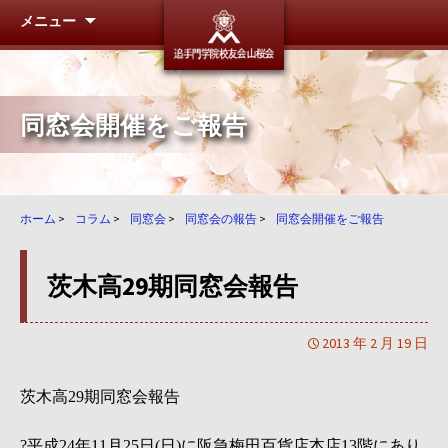
メニュー
追手門学
同窓会開催をご報告
ホーム
>
コラム
>
同窓会
>
同窓会の報告
>
同窓会開催をご報告
茨木高29期同窓会報告
2013 年 2 月 19 日
茨木高
期同窓会報告
29
平成
年
月
日
日
に阪急梅田百貨店本店
階にあり
?
24
11
25
(
)
13