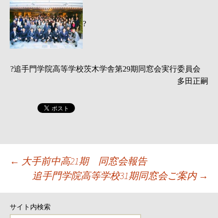
?
追手門学院高等学校茨木学舎第
期同窓会実行委員会
?
29
多田正嗣
投
←
大手前中高21期 同窓会報告
追手門学院高等学校31期同窓会ご案内
→
稿
ナ
サイト内検索