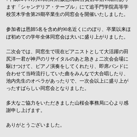
ます「シャンデリア・テーブル」にて追手門学院高等学
校茨木学舎第
期卒業生の同窓会を開催いたしました。
29
参加者は恩師
名を含め約
名近くにのぼり、卒業以来ほ
5
90
ぼ初めての学年全体同窓会は大いに盛り上がりました。
二次会では、同窓生で現在ピアニストとして大活躍の田
尻洋一君が神戸のリサイタルのあと急きょ二次会会場に
駆けつけて、ピアノ演奏をしてくれたり、即席バンドに
合わせて当時流行していた曲をみんなで大合唱したり、
池内先生のオペラがあったりで、一次会以上に盛り上が
ったすばらしい同窓会となりました。
多大なご協力をいただきました山桜会事務局に心より感
謝申し上げます。
ありがとうございました。