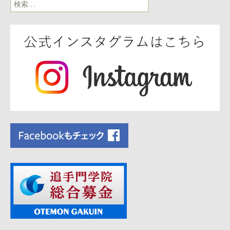
検
ビ
索:
ゲ
ー
シ
ョ
ン