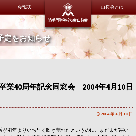
会報誌
追手門学
山桜会とは
予定をお知らせ
委員会だより
総会・新年会
総務委員会
総会・新年会について
財務委員会
広報委員会
会員紹介
渉外交流委員会
山桜会会員のご紹介
会員交流委員会
業40周年記念同窓会 2004年4月10日
同窓会サポート委員会
恩師のいま
特別委員会
全体
小学校
2004 年 4 月 10 日
大手前中・高等学校
茨木中・高等学校
番が例年よりいち早く吹き荒れたというのに、まだまだ寒い
退職OB／OG