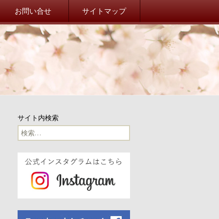
院校友会 山桜会オフィシ
お問い合せ
サイトマップ
事務局だより
事務局からのお知らせ
東北関東大震災
山桜会川柳
サイト内検索
100周年
検
索:
100周年記念イベント