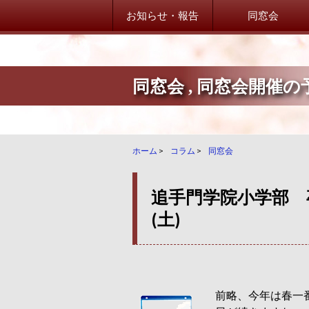
お知らせ・報告
同窓会
同窓会
,
同窓会開催の
山桜会からのお知らせ
山桜会からのお知らせ
卒業生だより！
ホーム
>
コラム
>
同窓会
卒業生からのご案内
追手門学院小学部 卒
学校・在校生だより
(土)
学校・在校生からのご案内
前略、今年は春一