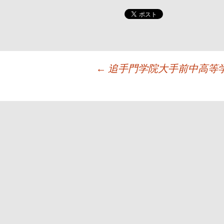
投
←
追手門学院大手前中高等学校3
稿
ナ
ビ
ゲ
ー
シ