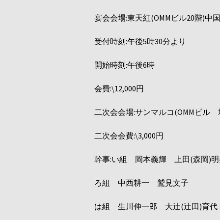
宴会会場:東天紅(OMMビル20階)中国料理
受付時刻:午後5時30分より
開始時刻:午後6時
会費:\12,000円
二次会会場:サンマルコ(OMMビル 地下2
二次会会費:\3,000円
幹事:い組 岡本義輝 上田(森岡)明
ろ組 中西耕一 鷲見文子
は組 生川伸一郎 大辻(辻田)育代