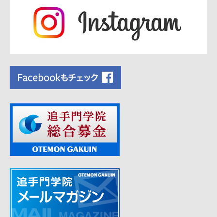
シ
ョ
ン