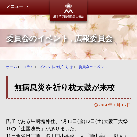
メニュー
追手門学
委員会のイベント
,
広報委員会
ホーム
>
コラム
>
イベントのお知らせ
>
委員会のイベント
無病息災を祈り枕太鼓が来校
2014 年 7 月 16 日
氏子である生國魂神社、7月11日(金)12日(土)大阪三大祭
りの「生國魂祭」がありました。
11日金曜日午前、追手門小学校、大手前中高に「願人」