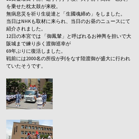
を乗せた枕太鼓が来校。
無病息災を祈り生徒達と「生國魂締め」をしました。
当日はNHKも取材に来られ、当日のお昼のニュースにて
紹介されました。
12日の本宮では 「御鳳輦」と呼ばれるお神輿を担いで大
阪城まで練り歩く渡御巡幸が
69年ぶりに復活しました。
戦前には2000名の所役が列をなす陸渡御が盛大に行われ
ていたそうです。