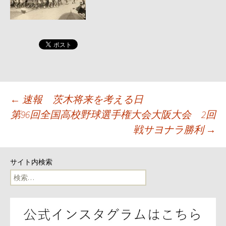
投
←
速報 茨木将来を考える日
第96回全国高校野球選手権大会大阪大会 2回
稿
戦サヨナラ勝利
→
ナ
サイト内検索
ビ
検
索:
ゲ
ー