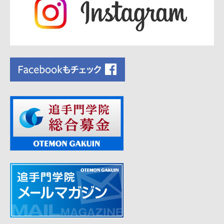
シ
ョ
ン