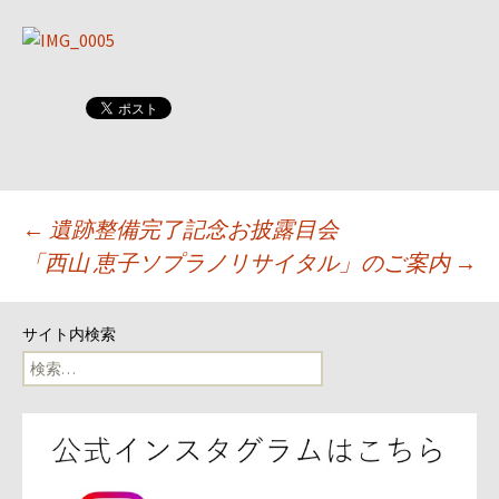
投
←
遺跡整備完了記念お披露目会
「西山 恵子ソプラノリサイタル」のご案内
→
稿
ナ
サイト内検索
検
ビ
索:
ゲ
ー