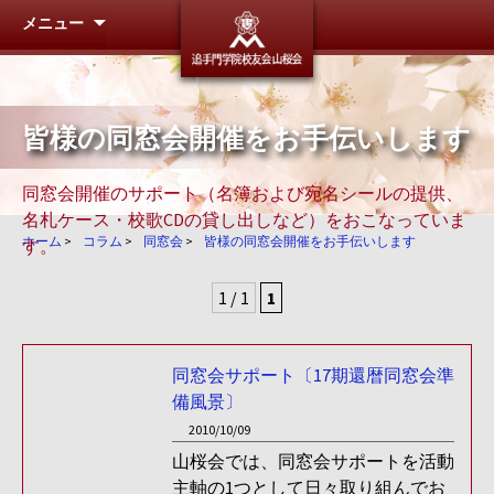
メニュー
追手門学
皆様の同窓会開催をお手伝いします
同窓会開催のサポート（名簿および宛名シールの提供、
名札ケース・校歌CDの貸し出しなど）をおこなっていま
ホーム
>
コラム
>
同窓会
>
皆様の同窓会開催をお手伝いします
す。
1 / 1
1
同窓会サポート〔17期還暦同窓会準
備風景〕
2010/10/09
山桜会では、同窓会サポートを活動
主軸の1つとして日々取り組んでお