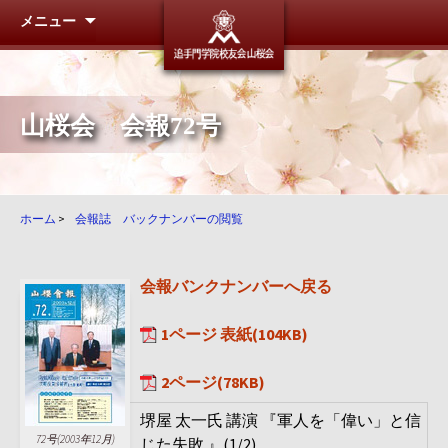
メニュー
追手門学
山桜会 会報72号
ホーム
>
会報誌 バックナンバーの閲覧
会報バンクナンバーへ戻る
1ページ 表紙(104KB)
2ページ(78KB)
堺屋 太一氏 講演 『軍人を「偉い」と信
72号(2003年12月)
じた失敗 』(1/2)