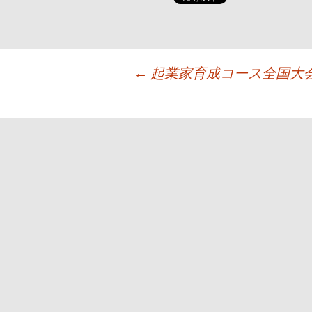
投
←
起業家育成コース全国大会
稿
ナ
ビ
ゲ
ー
シ
ョ