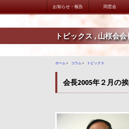
お知らせ・報告
同窓会
トピックス
,
山桜会会
山桜会からのお知らせ
山桜会からのお知らせ
卒業生だより！
ホーム
>
コラム
>
トピックス
卒業生からのご案内
会長2005年２月の挨
学校・在校生だより
学校・在校生からのご案内