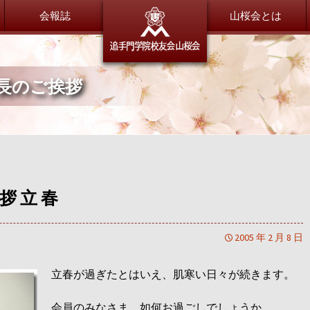
会報誌
追手門学
山桜会とは
長のご挨拶
委員会だより
総会・新年会
総務委員会
総会・新年会について
財務委員会
広報委員会
会員紹介
渉外交流委員会
山桜会会員のご紹介
会員交流委員会
拶 立 春
同窓会サポート委員会
恩師のいま
特別委員会
全体
2005 年 2 月 8 日
小学校
大手前中・高等学校
立春が過ぎたとはいえ、肌寒い日々が続きます。
茨木中・高等学校
退職OB／OG
会員のみなさま、如何お過ごしでしょうか。