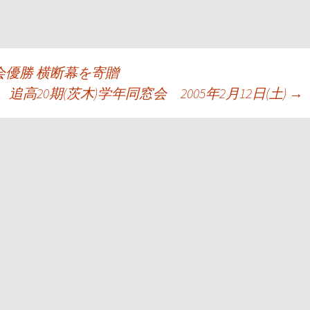
優勝 横断幕を寄贈
追高20期(茨木)学年同窓会 2005年2月12日(土)
→