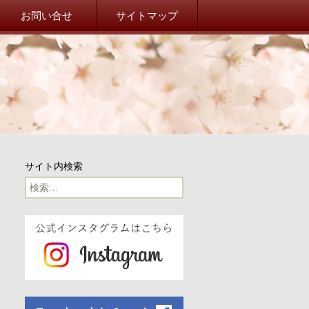
院校友会 山桜会オフィシ
お問い合せ
サイトマップ
事務局だより
事務局からのお知らせ
東北関東大震災
山桜会川柳
サイト内検索
100周年
検
索:
100周年記念イベント