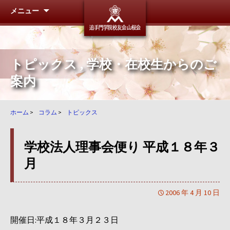
メニュー
追手門学
トピックス
,
学校・在校生からのご
案内
ホーム
>
コラム
>
トピックス
学校法人理事会便り 平成１８年３
月
2006 年 4 月 10 日
開催日:平成１８年３月２３日