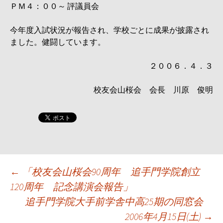
ＰＭ４：００～ 評議員会
今年度入試状況が報告され、学校ごとに成果が披露され
ました。健闘しています。
２００６．４．３
校友会山桜会 会長 川原 俊明
投
←
「校友会山桜会90周年 追手門学院創立
120周年 記念講演会報告」
稿
追手門学院大手前学舎中高25期の同窓会
ナ
2006年4月15日(土)
→