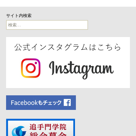
ビ
サイト内検索
ゲ
検
索:
ー
シ
ョ
ン