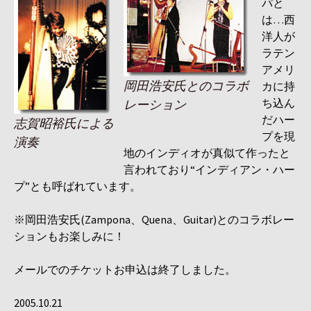
パと
は…西
洋人が
ラテン
アメリ
岡田浩安氏とのコラボ
カに持
ち込ん
レーション
だハー
志賀昭裕氏による
プを現
演奏
地のインディオが真似て作ったと
言われており“インディアン・ハー
プ”とも呼ばれています。
※岡田浩安氏(Zampona、Quena、Guitar)とのコラボレー
ションもお楽しみに！
メールでのチケットお申込は終了しました。
2005.10.21