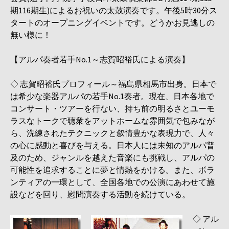
期116期生)によるお祝いの太鼓演奏です。午後5時30分ス
タートのオープニングイベントです。どうかお見逃しの
無い様に！
【アルパ奏者若手No.1～志賀昭裕氏による演奏】
◇ 志賀昭裕氏プロフィール～福島県相馬市出身。日本で
は希少な楽器アルパの若手No.1奏者。現在、日本各地で
コンサート・ツアーを行ない、持ち前の明るさとユーモ
ラスなトークで聴衆をアットホームな雰囲気で包みなが
ら、洗練されたテクニックと叙情豊かな表現力で、人々
の心に感動と喜びを与える。日本人には未知のアルパ普
及のため、ジャンルを越えた音楽にも挑戦し、アルパの
可能性を追求することに夢と情熱をかける。また、ボラ
ンティアの一環として、全国各地での公演にあわせて施
設などを回り、慰問演奏する活動を続けている。
◇ アル