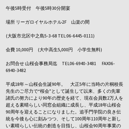
午後5時受付 午後5時30分開宴
場所 リーガロイヤルホテル2F 山楽の間
(大阪市北区中之島5-3-68 TEL:06-6445-0111)
会費 10,000円 (大中高生5,000円 小学生無料)
お問合せ 山桜会事務局迄 TEL06-6940-3481 FAX06-
6940-3482
平成18年～山桜会生誕90年。 大正5年に当時の片桐校長
先生のご尽力で“桜会”として誕生して以来、多くの先輩
諸氏の努力により90年の歴史を経て、現在会員数2万人を
超える素晴らしい同窓会組織に成長し、平成18年山桜会
90周年を迎えることになりました。追手門学院の良き伝
統を今後も心に刻みつつ、そして100周年110周年と新し
い素晴らしい伝統の創造を目指し、山桜会90周年事業の