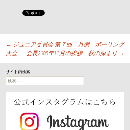
投
←
ジュニア委員会 第７回 月例 ボーリング
大会
会長2005年11月の挨拶 秋の深まり
→
稿
ナ
サイト内検索
検
ビ
索:
ゲ
ー
シ