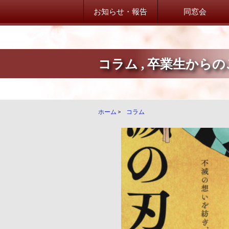
お知らせ・報告
同窓会
コラム
,
卒業生からの
山桜会からのお知らせ
山桜会からのお知らせ
卒業生だより！
ホーム
>
コラム
卒業生からのご案内
学校・在校生だより
学校・在校生からのご案内