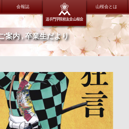
会報誌
追手門学
山桜会とは
ご案内
,
卒業生だより
委員会だより
総会・新年会
総務委員会
総会・新年会について
財務委員会
広報委員会
会員紹介
渉外交流委員会
山桜会会員のご紹介
会員交流委員会
同窓会サポート委員会
恩師のいま
特別委員会
全体
小学校
大手前中・高等学校
茨木中・高等学校
退職OB／OG