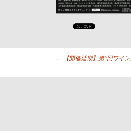
投
←
【開催延期】第2回ワイ
稿
ナ
ビ
ゲ
ー