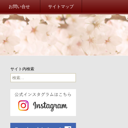
院校友会 山桜会オフィシ
お問い合せ
サイトマップ
事務局だより
事務局からのお知らせ
東北関東大震災
山桜会川柳
サイト内検索
100周年
検
索:
100周年記念イベント