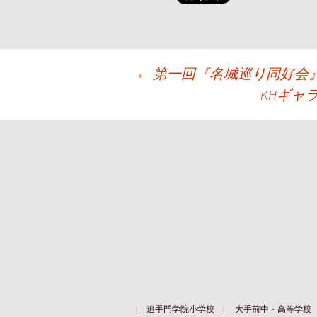
投
←
第一回『名城巡り同好会
KHギャ
稿
ナ
ビ
ゲ
ー
シ
ョ
追手門学院小学校
大手前中・高等学校