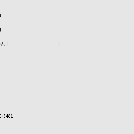
加
加
連絡先〔
〕
0-3481