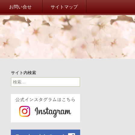
院校友会 山桜会オフィシ
お問い合せ
サイトマップ
事務局だより
事務局からのお知らせ
東北関東大震災
山桜会川柳
サイト内検索
100周年
検
索:
100周年記念イベント