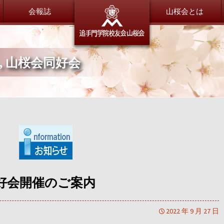
会報誌
追手門学
山桜会とは
,
山桜会同好会
委員会だより
総会・新年会
総務委員会
総会・新年会について
財務委員会
広報委員会
会員紹介
渉外交流委員会
山桜会会員のご紹介
会員交流委員会
同窓会サポート委員会
恩師のいま
特別委員会
全体
好会開催のご案内
小学校
大手前中・高等学校
茨木中・高等学校
2022 年 9 月 27 日
退職OB／OG