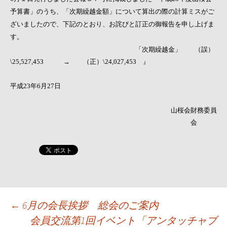
予算書」のうち、「次期繰越金額」について算出の際の計算ミスがご
ざいましたので、下記のとおり、お詫びと訂正の御報告を申し上げま
す。
「次期繰越金」 （誤）
→
\25,527,453
（正）\24,027,453 』
平成23年6月27日
山桜会財務委員
会
投
←
6月の会長挨拶 総会のご案内
会員交流第1回イベント「アンタッチャブ