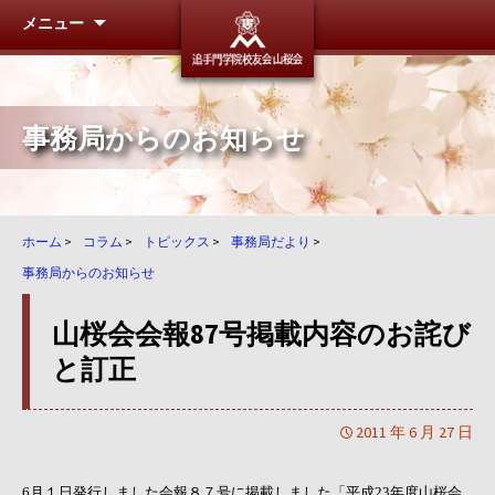
メニュー
追手門学
事務局からのお知らせ
ホーム
>
コラム
>
トピックス
>
事務局だより
>
事務局からのお知らせ
山桜会会報87号掲載内容のお詫び
と訂正
2011 年 6 月 27 日
6月１日発行しました会報８７号に掲載しました「平成23年度山桜会