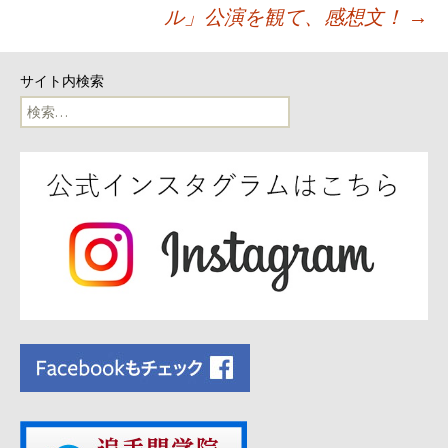
稿
ル」公演を観て、感想文！
→
ナ
サイト内検索
ビ
検
索:
ゲ
ー
シ
ョ
ン