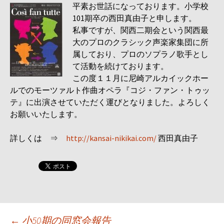
平素お世話になっております。小学校
101期卒の西田真由子と申します。
私事ですが、関西二期会という関西最
大のプロのクラシック声楽家集団に所
属しており、プロのソプラノ歌手とし
て活動を続けております。
この度１１月に尼崎アルカイックホー
ルでのモーツァルト作曲オペラ『コジ・ファン・トゥッ
テ』に出演させていただく運びとなりました。よろしく
お願いいたします。
詳しくは ⇒
http://kansai-nikikai.com/
西田真由子
投
←
小50期の同窓会報告