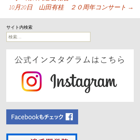
10月20日 山田有桂 ２０周年コンサート
→
稿
ナ
サイト内検索
検
ビ
索:
ゲ
ー
シ
ョ
ン