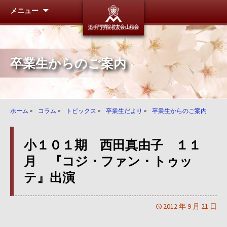
メニュー
追手門学
卒業生からのご案内
ホーム
>
コラム
>
トピックス
>
卒業生だより
>
卒業生からのご案内
小１０１期 西田真由子 １１
月 『コジ・ファン・トゥッ
テ』出演
2012 年 9 月 21 日