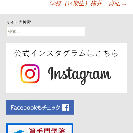
ナ
学校（14期生）横井 貞弘
→
ビ
サイト内検索
ゲ
検
索:
ー
シ
ョ
ン