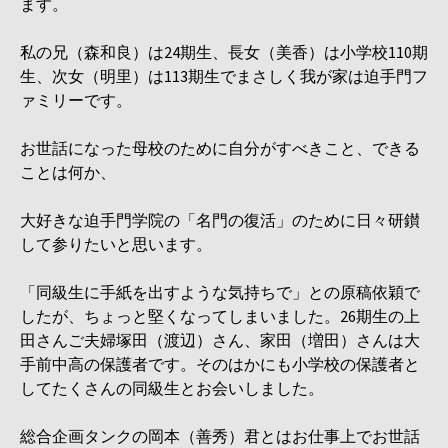
ます。
私の兄（森和良）は24期生、長女（美香）は小学校110期
生、次女（明里）は113期生でまさしく我が家は迫手門フ
ァミリーです。
お世話になった母校のために自分がすべきこと、できる
ことは何か、
大好きな迫手門学院の「名門の復活」のために日々研鑚
して参りたいと思います。
「同級生に手紙を出すような気持ちで」との原稿依穎で
したが、ちょっと堅くなってしまいました。26期生の上
田さんご夫婦塚田（渡辺）さん、家田（増田）さんは大
手前中高の保護者です。そのはかにも小学校の保護者と
してたくさんの同級生とお会いしました。
総合企画タンクの岡本（善秀）君とはお仕事上でお世話