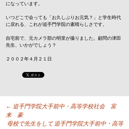
になっています。
いつどこで会っても「お久しぶりお元気？」と学生時代
に戻れる、これが追手門学院の素晴らしさです。
自宅前で、元カメラ部の明里が撮りました。顧問の津田
先生、いかがでしょう？
２００２年４月２１日
投
←
追手門学院大手前中・高等学校社会 富
来 豪
稿
母校で先生をして 追手門学院大手前中・高等