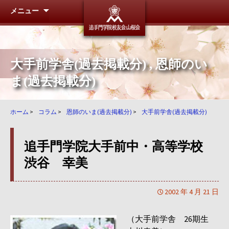
メニュー
追手門学
大手前学舎(過去掲載分)
,
恩師のい
ま(過去掲載分)
ホーム
>
コラム
>
恩師のいま(過去掲載分)
>
大手前学舎(過去掲載分)
追手門学院大手前中・高等学校
渋谷 幸美
2002 年 4 月 21 日
（大手前学舎 26期生