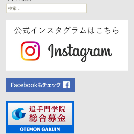
ビ
検
索:
ゲ
ー
シ
ョ
ン