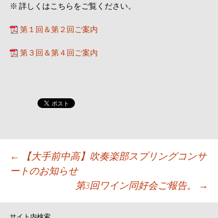
※ 詳しくはこちらをご覧ください。
第１回＆第２回ご案内
第３回＆第４回ご案内
投
←
【大手前中高】吹奏楽部スプリングコンサ
ートのお知らせ
稿
第3回ワイン同好会ご報告。
→
ナ
サイト内検索