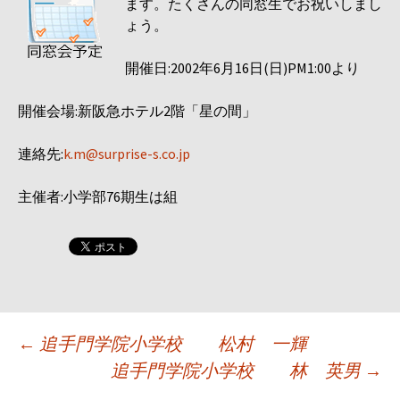
ます。たくさんの同窓生でお祝いしまし
ょう。
開催日:2002年6月16日(日)PM1:00より
開催会場:新阪急ホテル2階「星の間」
連絡先:
k.m@surprise-s.co.jp
主催者:小学部76期生は組
投
←
追手門学院小学校 松村 一輝
追手門学院小学校 林 英男
→
稿