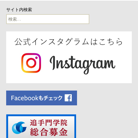
ナ
サイト内検索
検
ビ
索:
ゲ
ー
シ
ョ
ン