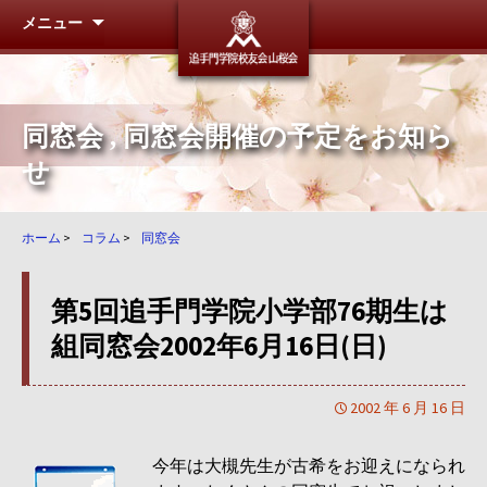
メニュー
追手門学
同窓会
,
同窓会開催の予定をお知ら
せ
ホーム
>
コラム
>
同窓会
第5回追手門学院小学部76期生は
組同窓会2002年6月16日(日)
2002 年 6 月 16 日
今年は大槻先生が古希をお迎えになられ