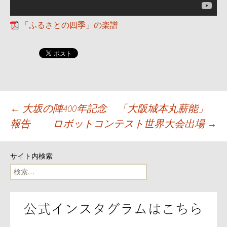
「ふるさとの四季」の楽譜
投
←
大坂の陣400年記念 「大阪城本丸薪能」
報告
ロボットコンテスト世界大会出場
→
稿
ナ
サイト内検索
検
ビ
索:
ゲ
ー