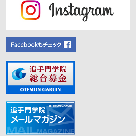
シ
ョ
ン