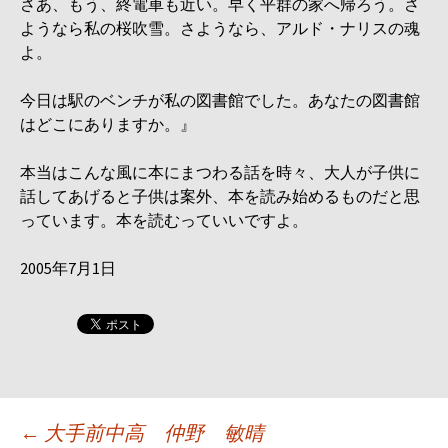
さあ、もう、終電車も近い。早く平群の家へ帰ろう。さ
ようなら私の桜吹雪。さようなら、アルド・ナリスの魂
よ。
今日は駅のベンチが私の図書館でした。あなたの図書館
はどこにありますか。』
本当はこんな風に本にまつわる話を時々、大人が子供に
話してあげると子供は案外、本を読み始めるものだと思
っています。本を読むっていいですよ。
2005年7月1日
投
←
大手前中高 仲野 敏晴