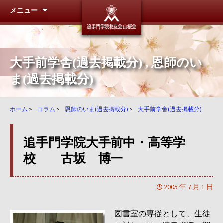
メニュー
追手門学
大手前学舎(過去掲載分)
,
恩師のい
ま(過去掲載分)
ホーム
>
コラム
>
恩師のいま(過去掲載分)
>
大手前学舎(過去掲載分)
追手門学院大手前中・高等学
校 古坂 博一
2005 年 7 月 1 日
図書室の専従として、生徒