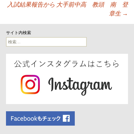
入試結果報告から 大手前中高 教頭 南 登
稿
章生
→
ナ
サイト内検索
ビ
検
索:
ゲ
ー
シ
ョ
ン